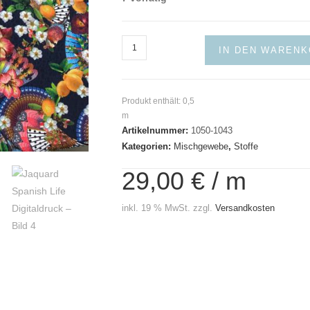
Jaquard
IN DEN WAREN
Spanish
Life
Digitaldruck
Produkt enthält: 0,5
Menge
m
Artikelnummer:
1050-1043
Kategorien:
Mischgewebe
,
Stoffe
29,00
€
/
m
inkl. 19 % MwSt.
zzgl.
Versandkosten