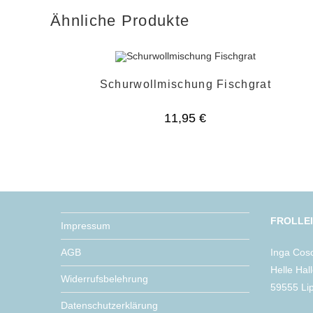
Ähnliche Produkte
Schurwollmischung Fischgrat
11,95
€
FROLLE
Impressum
AGB
Inga Cos
Helle Hal
Widerrufsbelehrung
59555 Li
Datenschutzerklärung