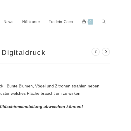
Website-
News
Nähkurse
Frollein Coco
0
Suche
 Digitaldruck
umschalten
uck . Bunte Blumen, Vögel und Zitronen strahlen neben
uster welches Fläche braucht um zu wirken.
 Bildschirmeinstellung abweichen können!