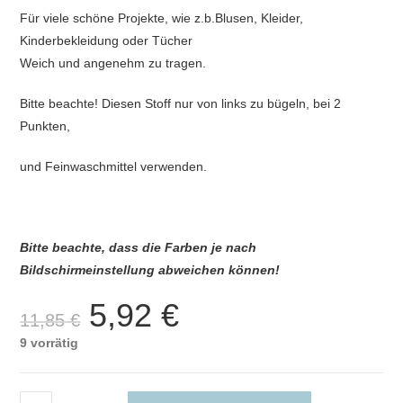
Für viele schöne Projekte, wie z.b.Blusen, Kleider,
Kinderbekleidung oder Tücher
Weich und angenehm zu tragen.
Bitte beachte! Diesen Stoff nur von links zu bügeln, bei 2
Punkten,
und Feinwaschmittel verwenden.
Bitte beachte, dass die Farben je nach
Bildschirmeinstellung abweichen können!
5,92
€
Ursprünglicher
Aktueller
11,85
€
Preis
Preis
war:
ist:
9 vorrätig
11,85 €
5,92 €.
Musseline