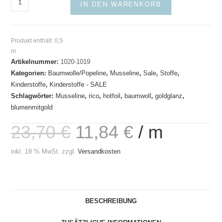
IN DEN WARENKORB
rosa
Blumen
hot
Produkt enthält: 0,5
foil
m
Menge
Artikelnummer:
1020-1019
Kategorien:
Baumwolle/Popeline
,
Musseline
,
Sale
,
Stoffe
,
Kinderstoffe
,
Kinderstoffe - SALE
Schlagwörter:
Musseline
,
rico
,
hotfoil
,
baumwoll
,
goldglanz
,
blumenmitgold
23,70
€
11,84
€
/
m
inkl. 19 % MwSt.
zzgl.
Versandkosten
BESCHREIBUNG