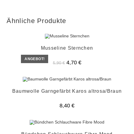
Ähnliche Produkte
Musseline Sternchen
ANGEBOT!
Ursprünglicher
Aktueller
4,70
€
5,90
€
Preis
Preis
war:
ist:
5,90 €
4,70 €.
Baumwolle Garngefärbt Karos altrosa/Braun
8,40
€