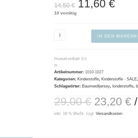
11,60
€
Ursprünglicher
Aktueller
14,50
€
Preis
Preis
war:
ist:
10 vorrätig
14,50 €
11,60 €.
Single
IN DEN WAREN
Jersey
Ritter
Menge
Produkt enthält: 0,5
m
Artikelnummer:
1010-1027
Kategorien:
Kinderstoffe
,
Kinderstoffe - SALE
Schlagwörter:
Baumwolljersey
,
kinderstoffe
,
b
29,00
€
23,20
€
inkl. 19 % MwSt.
zzgl.
Versandkosten