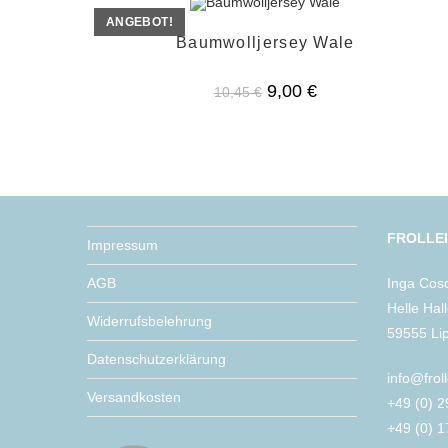
ANGEBOT!
Baumwolljersey Wale
Ursprünglicher
Aktueller
9,00
€
10,45
€
Preis
Preis
war:
ist:
10,45 €
9,00 €.
FROLLE
Impressum
AGB
Inga Cos
Helle Hal
Widerrufsbelehrung
59555 Li
Datenschutzerklärung
info@frol
Versandkosten
+49 (0) 
+49 (0) 1