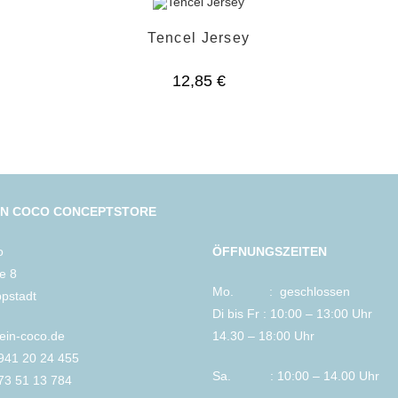
Tencel Jersey
12,85
€
IN COCO CONCEPTSTORE
o
ÖFFNUNGSZEITEN
le 8
Mo. : geschlossen
ppstadt
Di bis Fr : 10:00 – 13:00 Uhr
lein-coco.de
14.30 – 18:00 Uhr
2941 20 24 455
Sa. : 10:00 – 14.00 Uhr
73 51 13 784