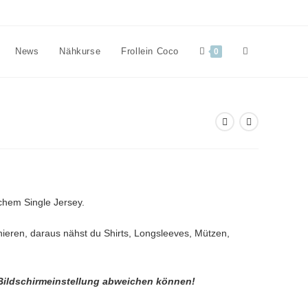
Website-
News
Nähkurse
Frollein Coco
0
Suche
umschalten
chem Single Jersey.
inieren, daraus nähst du Shirts, Longsleeves, Mützen,
 Bildschirmeinstellung abweichen können!