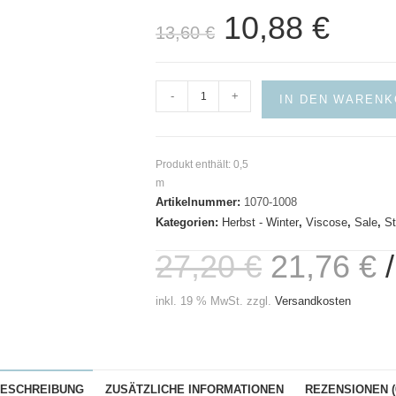
10,88
€
Ursprünglicher
Aktueller
13,60
€
Preis
Preis
war:
ist:
13,60 €
10,88 €.
Viscose-
-
+
IN DEN WAREN
Tencel
Animals
Geo-
Produkt enthält: 0,5
Fibre
m
Mood
Artikelnummer:
1070-1008
Menge
Kategorien:
Herbst - Winter
,
Viscose
,
Sale
,
St
27,20
€
21,76
€
inkl. 19 % MwSt.
zzgl.
Versandkosten
ESCHREIBUNG
ZUSÄTZLICHE INFORMATIONEN
REZENSIONEN (