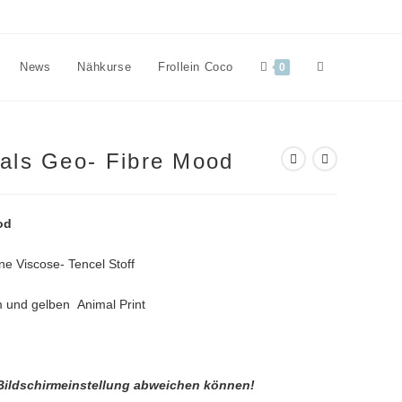
Website-
News
Nähkurse
Frollein Coco
0
Suche
mals Geo- Fibre Mood
umschalten
od
ne Viscose- Tencel Stoff
 und gelben Animal Print
 Bildschirmeinstellung abweichen können!