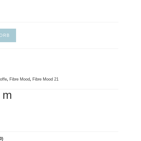
KORB
offe
,
Fibre Mood
,
Fibre Mood 21
/
m
0)