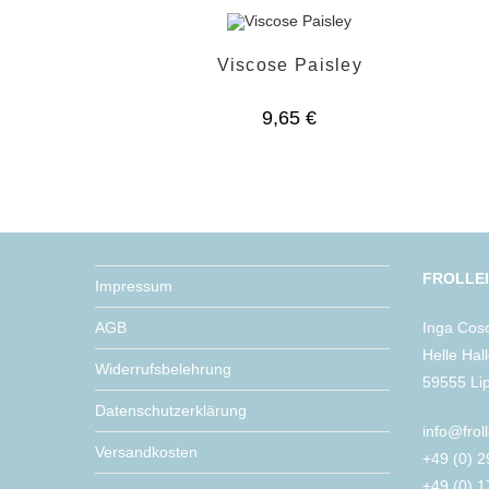
Viscose Paisley
9,65
€
FROLLE
Impressum
AGB
Inga Cos
Helle Hal
Widerrufsbelehrung
59555 Li
Datenschutzerklärung
info@frol
Versandkosten
+49 (0) 
+49 (0) 1