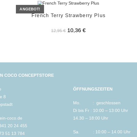
ANGEBOT!
French Terry Strawberry Plus
Ursprünglicher
Aktueller
10,36
€
12,95
€
Preis
Preis
war:
ist:
12,95 €
10,36 €.
IN COCO CONCEPTSTORE
o
ÖFFNUNGSZEITEN
le 8
Mo. : geschlossen
ppstadt
Di bis Fr : 10:00 – 13:00 Uhr
lein-coco.de
14.30 – 18:00 Uhr
2941 20 24 455
Sa. : 10:00 – 14.00 Uhr
73 51 13 784