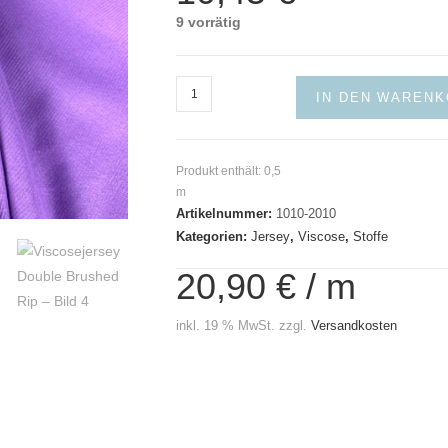
9 vorrätig
Viscosejersey
IN DEN WAREN
Double
Brushed
Rip
Produkt enthält: 0,5
Menge
m
Artikelnummer:
1010-2010
Kategorien:
Jersey
,
Viscose
,
Stoffe
20,90
€
/
m
inkl. 19 % MwSt.
zzgl.
Versandkosten