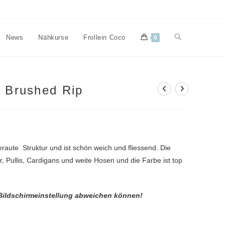
Website-
News
Nähkurse
Frollein Coco
0
Suche
e Brushed Rip
umschalten
eraute Struktur und ist schön weich und fliessend. Die
er, Pullis, Cardigans und weite Hosen und die Farbe ist top
 Bildschirmeinstellung abweichen können!