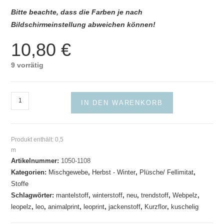
Bitte beachte, dass die Farben je nach
Bildschirmeinstellung abweichen können!
10,80
€
9 vorrätig
Webpelz
IN DEN WARENKORB
Leo
Schwarz-
Braun
Produkt enthält: 0,5
Menge
m
Artikelnummer:
1050-1108
Kategorien:
Mischgewebe
,
Herbst - Winter
,
Plüsche/ Fellimitat
,
Stoffe
Schlagwörter:
mantelstoff
,
winterstoff
,
neu
,
trendstoff
,
Webpelz
,
leopelz
,
leo
,
animalprint
,
leoprint
,
jackenstoff
,
Kurzflor
,
kuschelig