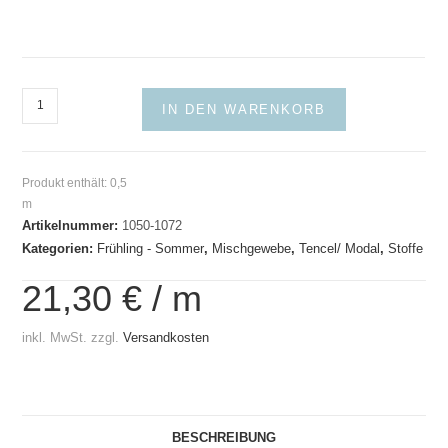
Webstoff
IN DEN WARENKORB
Modal
/
Polyester
Produkt enthält: 0,5
Menge
m
Artikelnummer:
1050-1072
Kategorien:
Frühling - Sommer
,
Mischgewebe
,
Tencel/ Modal
,
Stoffe
21,30
€
/
m
inkl. MwSt.
zzgl.
Versandkosten
BESCHREIBUNG