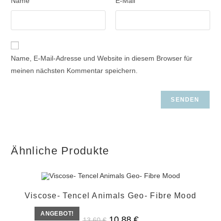
Name
E-Mail
Name, E-Mail-Adresse und Website in diesem Browser für
meinen nächsten Kommentar speichern.
Ähnliche Produkte
Viscose- Tencel Animals Geo- Fibre Mood
ANGEBOT!
Ursprünglicher
Aktueller
10,88
€
13,60
€