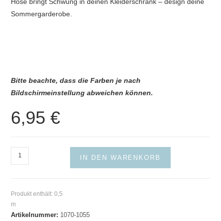
Hose bringt Schwung in deinen Kleiderschrank – design deine
Sommergarderobe.
Bitte beachte, dass die Farben je nach
Bildschirmeinstellung abweichen können.
6,95
€
Viscose
IN DEN WARENKORB
Digital
Flowers
Ecru
Produkt enthält: 0,5
Menge
m
Artikelnummer:
1070-1055