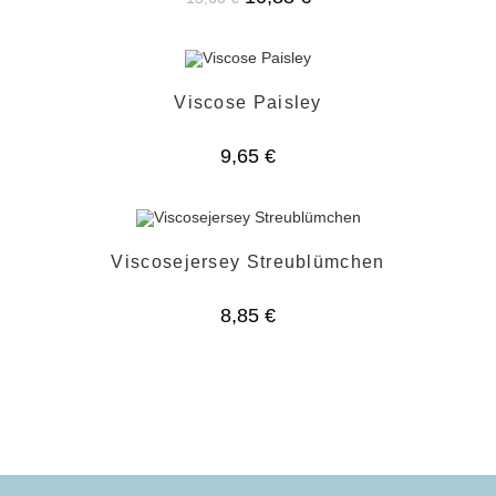
Preis
Preis
war:
ist:
13,60 €
10,88 €.
Viscose Paisley
9,65
€
Viscosejersey Streublümchen
8,85
€