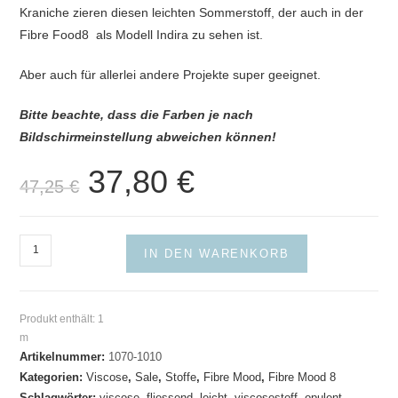
Kraniche zieren diesen leichten Sommerstoff, der auch in der
Fibre Food8 als Modell Indira zu sehen ist.
Aber auch für allerlei andere Projekte super geeignet.
Bitte beachte, dass die Farben je nach
Bildschirmeinstellung abweichen können!
37,80
€
Ursprünglicher
Aktueller
47,25
€
Preis
Preis
war:
ist:
47,25 €
37,80 €.
Viscose
IN DEN WARENKORB
Kraniche
Fibre
Mood
Produkt enthält: 1
Menge
m
Artikelnummer:
1070-1010
Kategorien:
Viscose
,
Sale
,
Stoffe
,
Fibre Mood
,
Fibre Mood 8
Schlagwörter:
viscose
,
fliessend
,
leicht
,
viscosestoff
,
opulent
,