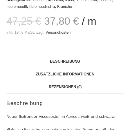
fiobremood8
,
fibremoodindira
,
Kraniche
47,25
€
37,80
€
/
m
inkl. 19 % MwSt.
zzgl.
Versandkosten
BESCHREIBUNG
ZUSÄTZLICHE INFORMATIONEN
REZENSIONEN (0)
Beschreibung
Neuer fließender Viscosestoff in Apricot, weiß und schwarz.
Plakative Kraniche zieren diesen leichten Sommerstoff, der