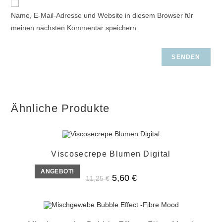
Name, E-Mail-Adresse und Website in diesem Browser für
meinen nächsten Kommentar speichern.
Ähnliche Produkte
Viscosecrepe Blumen Digital
ANGEBOT!
Ursprünglicher
Aktueller
5,60
€
11,25
€
Preis
Preis
war:
ist:
11,25 €
5,60 €.