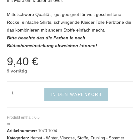
mit Floralem Muster all over.
Mittelschwere Qualität, gut geeignet für weit geschnittene
Röcke, einfache Shirts, schwingende Kleider.Tolle Farbtöne die
das kombinieren mit andern Stoffe einfach macht.
Bitte beachte das die Farben je nach
Bildschirmeinstellung abweichen können!
9,40
€
9 vorrätig
Viscosecrepe
IN DEN WARENKORB
Rosenholz
Floral
Menge
Produkt enthält: 0,5
m
Artikelnummer:
1070-1004
Kategorien:
Herbst - Winter
,
Viscose
,
Stoffe
,
Frühling - Sommer