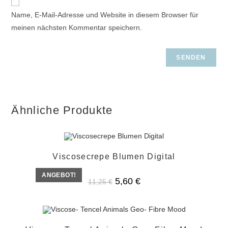
Name, E-Mail-Adresse und Website in diesem Browser für
meinen nächsten Kommentar speichern.
Ähnliche Produkte
Viscosecrepe Blumen Digital
ANGEBOT!
Ursprünglicher
Aktueller
5,60
€
11,25
€
Preis
Preis
war:
ist:
11,25 €
5,60 €.