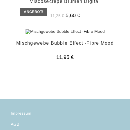
Viscosecrepe Blumen Digital
ANGEBOT!
Ursprünglicher
Aktueller
5,60
€
11,25
€
Preis
Preis
war:
ist:
11,25 €
5,60 €.
Mischgewebe Bubble Effect -Fibre Mood
11,95
€
Impressum
AGB