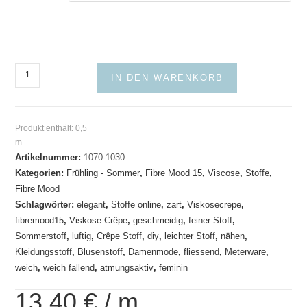
Viscosecrepe-
IN DEN WARENKORB
Fibre
Mood
Menge
Produkt enthält: 0,5
m
Artikelnummer:
1070-1030
Kategorien:
Frühling - Sommer
,
Fibre Mood 15
,
Viscose
,
Stoffe
,
Fibre Mood
Schlagwörter:
elegant
,
Stoffe online
,
zart
,
Viskosecrepe
,
fibremood15
,
Viskose Crêpe
,
geschmeidig
,
feiner Stoff
,
Sommerstoff
,
luftig
,
Crêpe Stoff
,
diy
,
leichter Stoff
,
nähen
,
Kleidungsstoff
,
Blusenstoff
,
Damenmode
,
fliessend
,
Meterware
,
weich
,
weich fallend
,
atmungsaktiv
,
feminin
13,40
€
/
m