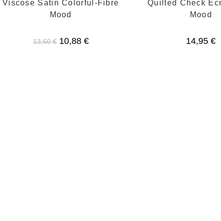
Viscose Satin Colorful-Fibre
Quilted Check Ecr
Mood
Mood
Ursprünglicher
Aktueller
10,88
€
14,95
€
13,60
€
Preis
Preis
war:
ist:
13,60 €
10,88 €.