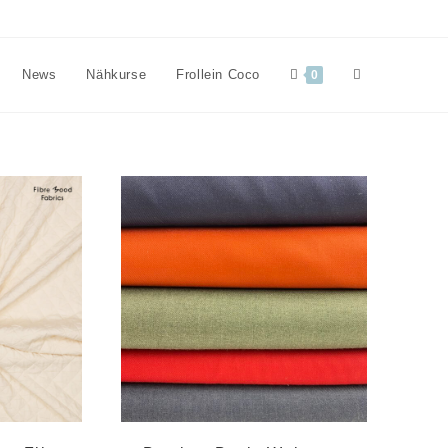
Website-
News
Nähkurse
Frollein Coco
0
Suche
umschalten