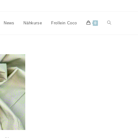
Website-
News
Nähkurse
Frollein Coco
0
Suche
umschalten