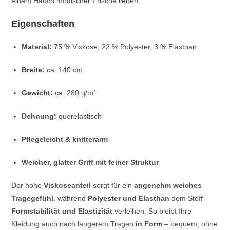
einem Hauch modischer Frische lieben.
Eigenschaften
Material:
75 % Viskose, 22 % Polyester, 3 % Elasthan
Breite:
ca. 140 cm
Gewicht:
ca. 280 g/m²
Dehnung:
querelastisch
Pflegeleicht & knitterarm
Weicher, glatter Griff mit feiner Struktur
Der hohe
Viskoseanteil
sorgt für ein
angenehm weiches
Tragegefühl
, während
Polyester und Elasthan
dem Stoff
Formstabilität und Elastizität
verleihen. So bleibt Ihre
Kleidung auch nach längerem Tragen
in Form
– bequem, ohne