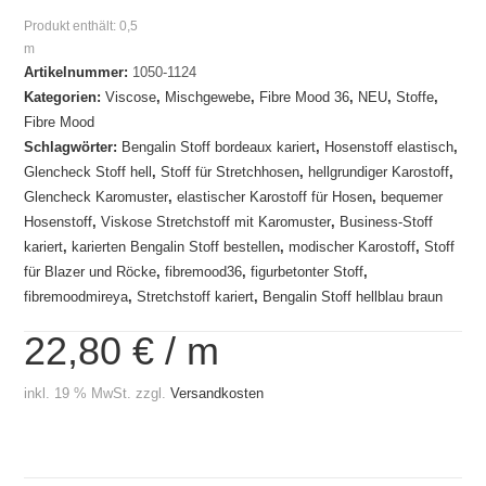
Produkt enthält: 0,5
m
Artikelnummer:
1050-1124
Kategorien:
Viscose
,
Mischgewebe
,
Fibre Mood 36
,
NEU
,
Stoffe
,
Fibre Mood
Schlagwörter:
Bengalin Stoff bordeaux kariert
,
Hosenstoff elastisch
,
Glencheck Stoff hell
,
Stoff für Stretchhosen
,
hellgrundiger Karostoff
,
Glencheck Karomuster
,
elastischer Karostoff für Hosen
,
bequemer
Hosenstoff
,
Viskose Stretchstoff mit Karomuster
,
Business-Stoff
kariert
,
karierten Bengalin Stoff bestellen
,
modischer Karostoff
,
Stoff
für Blazer und Röcke
,
fibremood36
,
figurbetonter Stoff
,
fibremoodmireya
,
Stretchstoff kariert
,
Bengalin Stoff hellblau braun
22,80
€
/
m
inkl. 19 % MwSt.
zzgl.
Versandkosten